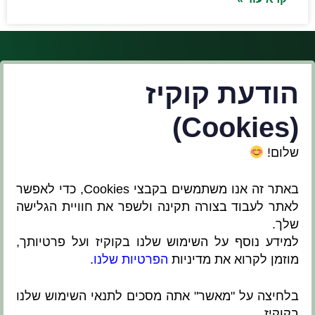
הודעת קוקיז
(Cookies)
שלום!
אלתר תכנון פיתוח נוף ובנייה ירוקה בע"מ הוקמה
באתר זה אנו משתמשים בקבצי Cookies, כדי לאפשר
בשנת 1998 על ידי אלתר נגה – מתכננת ומעצבת
לאתר לעבוד בצורה תקינה ולשפר את חוויית הגלישה
פרויקטים ייחודיים, המשלבים נוף וסביבה בנויה,
שלך.
בהתאם לצורכי הלקוח, היזם והרשות המקומית.
למידע נוסף על השימוש שלנו בקוקיז ועל פרטיותך,
המשרד חבר ב-
מוזמן לקרוא את מדיניות
הפרטיות שלנו
.
בלחיצה על "מאשר" אתה מסכים לתנאי השימוש שלנו
בקוקיז.