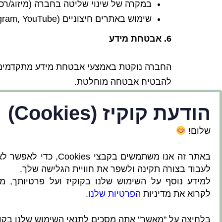
במקרה של שינוי שליטה בחברה (מיזוג/רכי
שימוש באתרים חיצוניים (Facebook, Instagram, YouTube וכו') כפוף למדיניותם.
6. אבטחת מידע
להבטיח אבטחה מוחלטת.
הודעת קוקיז (Cookies)
7. זכויות המשתמש
שלום!
בהתאם לחוק הגנת הפרטיות, התשמ"א-1981:
באתר זה אנו משתמשים בקבצי Cookies, כדי ל
המשתמש רשאי לעיין במידע אודותיו, לבק
לעבוד בצורה תקינה ולשפר את חוויית הגלישה שלך.
למידע נוסף על השימוש שלנו בקוקיז ועל פרטיותך, מו
8. פרטי קשר בנושא פרטיות
לקרוא את מדיניות
הפרטיות שלנו
.
אלתר תכנון ופיתוח נוף ובנייה ירוקה בע"מ
בלחיצה על "מאשר" אתה מסכים לתנאי השימוש שלנו בקוק