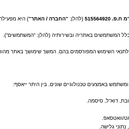
515564920
(להלן:
"החברה / האתר"
) היא מפעיל
שתמש באמצעים טכנולוגיים שונים. בין היתר ייאסף:
בת, דוא"ל, סיסמה.
אט/וואטסאפ.