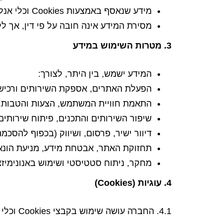
מידע שנאסף באמצעות Cookies וכלי אנליטיקה.
מסירת המידע אינה חובה על פי דין, אך לל
3. מטרות השימוש במידע
המידע ישמש, בין היתר, לצורך:
הפעלת האתרים, אספקת השירותים ורכיש
התאמת חוויית המשתמש, הצעות והטבות.
שיפור השירותים והתכנים, פיתוח שירותים
דיוור ישיר, פרסום, ושיווק (בכפוף להסכמה
תחזוקת האתר, אבטחת מידע, מניעת הונא
מחקר, ניתוח סטטיסטי ושימוש באנונימיזצ
4. עוגיות (Cookies)
4.1. החברה עושה שימוש בקבצי Cookies וכלי ניטור (כגון Google Analytics, Facebook Pixel, hotjar, Smart Pixel ועוד) לצורך: