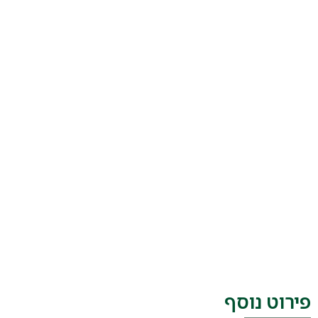
צוות מוביל
חטיבת היעוץ התרמי והאקוסטי מורכבת מצוות עובדים מקצועי עם
כלל ההסמכות הנדרשות
פירוט נוסף