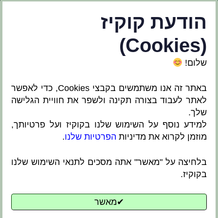
הודעת קוקיז
(Cookies)
פרטי יצירת קשר:
שלום מנצורה 1, ראש העין
טל': 03-9368053
שלום!
דוא"ל: office@alter-noga.co.il
באתר זה אנו משתמשים בקבצי Cookies, כדי לאפשר
לאתר לעבוד בצורה תקינה ולשפר את חוויית הגלישה
שלך.
למידע נוסף על השימוש שלנו בקוקיז ועל פרטיותך,
מוזמן לקרוא את מדיניות
הפרטיות שלנו
.
בלחיצה על "מאשר" אתה מסכים לתנאי השימוש שלנו
בקוקיז.
בניית אתרים ושיווק דיגיטלי
✔מאשר